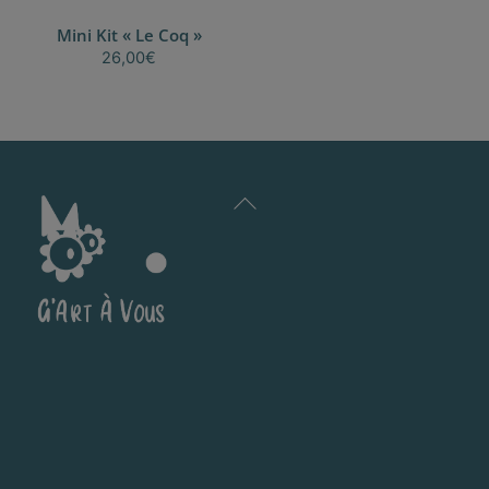
Mini Kit « Le Coq »
26,00
€
Back
To
Top