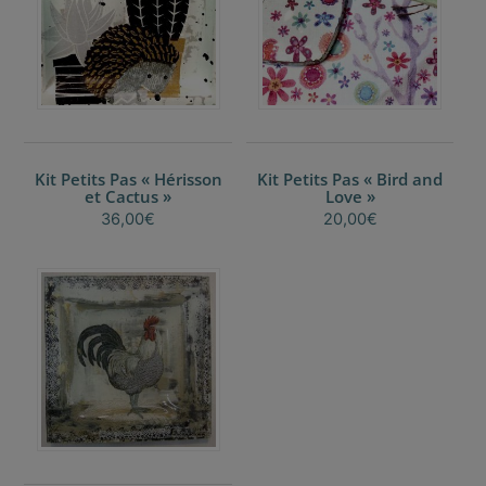
choisies
sur
la
page
du
produit
Kit Petits Pas « Hérisson
Kit Petits Pas « Bird and
et Cactus »
Love »
36,00
€
20,00
€