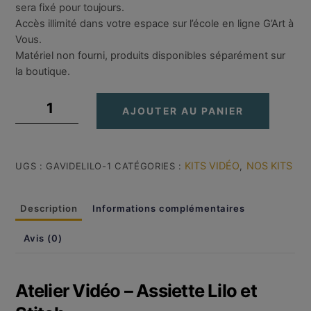
sera fixé pour toujours.
Accès illimité dans votre espace sur l’école en ligne G’Art à
Vous.
Matériel non fourni, produits disponibles séparément sur
la boutique.
quantité
AJOUTER AU PANIER
de
Atelier
Vidéo
:
KITS VIDÉO
NOS KITS
UGS :
GAVIDELILO-1
CATÉGORIES :
,
Assiette
Lilo
Description
Informations complémentaires
et
Stitch
Avis (0)
Atelier Vidéo – Assiette Lilo et