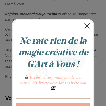
G’Art à Vous.
Rejoins l’atelier dès aujourd’hui
et laisse-toi surprendre
par ta propre créativité
Ce que tu n’achètes pas :
❌ Les stickers (achetés en magasin Action – non vendus
sur la boutique)
Tu peux compléter ton matériel avec
les produits G’Art À
Vous
disponibles séparément : peinture blanche,rose et
rose métallique, pinceaux, vernis, tampon mousse,
assiettes 11,5 x 11,5 cm, une assiette carrée 20 cm…
Photo non contractuelle
Vous aimerez peut-être aussi…