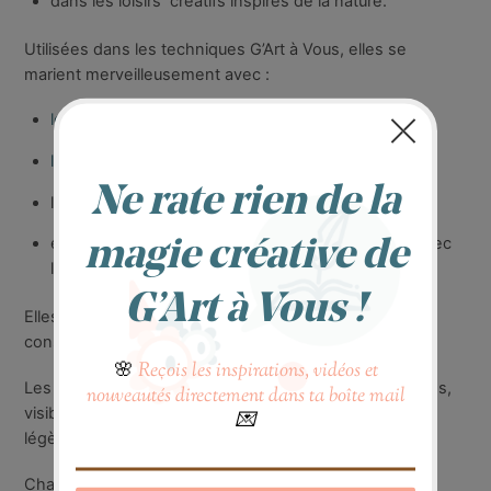
dans les loisirs créatifs inspirés de la nature.
Utilisées dans les techniques G’Art à Vous, elles se
marient merveilleusement avec :
les peintures émaillées
les pochoirs
les
serviettes décoratives G’Art à Vous
et peuvent être collées directement sur le verre avec
le vernis-colle G’Art à Vous.
Elles invitent à ralentir, observer, choisir… et créer en
conscience.
Les fleurs sont proposées en différents coloris et styles,
visibles sur les photos (ton naturel,doux, parfois
légèrement teintés).
Chaque lot est sélectionné avec soin pour garantir une