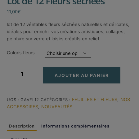
Lot de 12 Fleurs séchées
11,00
€
lot de 12 véritables fleurs séchées naturelles et délicates,
idéales pour enrichir vos créations artistiques, collages,
peinture sur verre et loisirs créatifs en relief.
Coloris fleurs
quantité
AJOUTER AU PANIER
de
Lot
de
12
FEUILLES ET FLEURS
NOS
UGS :
GAVFL12
CATÉGORIES :
,
Fleurs
ACCESSOIRES
NOUVEAUTÉS
,
séchées
Description
Informations complémentaires