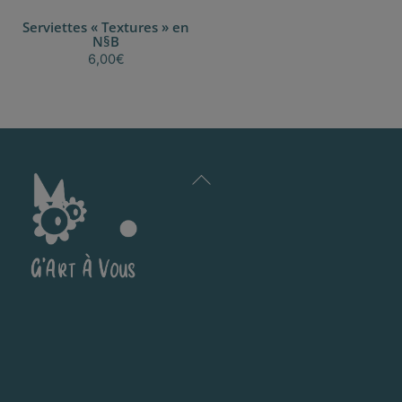
Serviettes « Textures » en
N§B
6,00
€
Back
To
Top