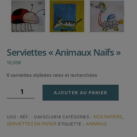
Serviettes « Animaux Naïfs »
10,00
€
6 serviettes stylisées rares et recherchées
quantité
AJOUTER AU PANIER
de
Serviettes
"Animaux
Naïfs"
NOS PAPIERS
UGS :
RÉF. : GAVSCL0618
CATÉGORIES :
,
SERVIETTES EN PAPIER
ANIMAUX
ÉTIQUETTE :