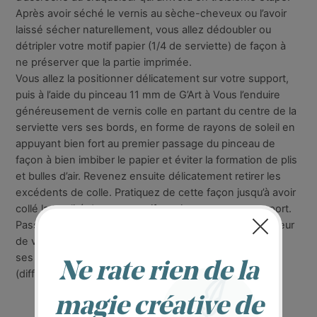
Après avoir séché le vernis au sèche-cheveux ou l’avoir
laissé sécher naturellement, vous allez dédoubler ou
détripler votre motif papier (1/4 de serviette) de façon à
ne préserver que la partie imprimée.
Vous allez la positionner délicatement sur votre support,
puis à l’aide du pinceau 11 mm de G’Art à Vous l’enduire
généreusement de vernis colle en partant du centre de la
serviette vers ses bords, en forme de rayons de soleil en
appuyant bien fort au premier passage du pinceau de
façon à bien imbiber le papier et éviter la formation de plis
et bulles d’air. Revenez ensuite délicatement retirer les
excédents de colle. Pratiquez de cette façon jusqu’à avoir
collé la totalité de votre motif serviette sur votre support.
Passez ensuite à la décoration/peinture et mise en valeur
de votre motif en appliquant les peintures de Valérie et
ses techniques selon le niveau de difficulté désiré
(différents).