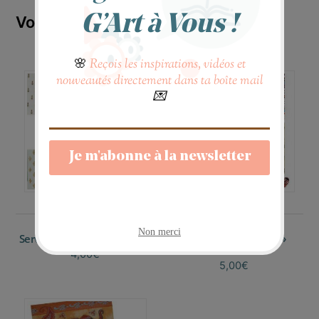
Vous aimerez peut-être aussi…
Serviettes « Tendance Chic »
Serviettes « Textures »
Colorées
4,00
€
5,00
€