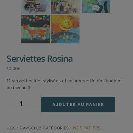
Serviettes Rosina
10,00
€
11 serviettes très stylisées et colorées – Un réel bonheur
en niveau 3
quantité
AJOUTER AU PANIER
de
Serviettes
Rosina
NOS PAPIERS
UGS :
GAVSCL02
CATÉGORIES :
,