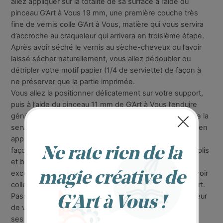
allez appliquer sur la totalité de sa surface à l’aide du
pinceau G’Art à Vous 19 mm, une première couche très
fine de vernis colle G’Art à Vous, matière qui vous servira
d’accroche au craqueleur qui arrivera en troisième étape.
Après avoir séché le vernis au sèche-cheveux ou l’avoir
laissé sécher naturellement, vous allez dédoubler ou
détripler votre motif papier (1/4 de serviette) de façon à
ne préserver que la partie imprimée.
Vous allez la positionner délicatement sur votre support,
puis à l’aide du pinceau 11 mm de G’Art à Vous l’enduire
généreusement de vernis colle en partant du centre de la
serviette vers ses bords, en forme de rayons de soleil en
appuyant bien fort au premier passage du pinceau de
façon à bien imbiber le papier et éviter la formation de plis
et bulles d’air. Revenez ensuite délicatement retirer les
excédents de colle. Pratiquez de cette façon jusqu’à avoir
collé la totalité de votre motif serviette sur votre support.
Passez ensuite à la décoration/peinture et mise en valeur
de votre motif en appliquant les peintures de Valérie et
ses techniques selon le niveau de difficulté désiré