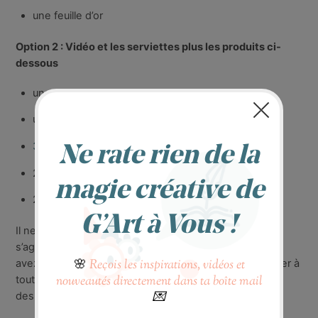
une feuille d’or
Option 2 : Vidéo et les serviettes plus les produits ci-
dessous
une
assiette transparente ovale d’environ 19 cm
un vernis colle
3 Peintures émaillées 60ml
: blanc, noir, rose
2 brosses plates 11 mm et 19mm.
2 pinceaux fin 0 et 4 mm
Il ne s’agit pas d’un atelier en direct ni en présentiel, il
s’agit d’une vidéo atelier à suivre à votre rythme. Vous
avez accès à son contenu à vie. Vous pouvez le débuter à
tout moment et y revenir quand vous le souhaitez au fil
des semaines/des mois à venir .