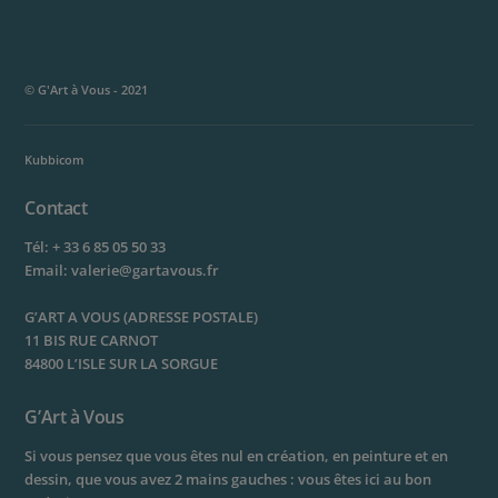
du
produit
© G'Art à Vous - 2021
Kubbicom
Contact
Tél:
+ 33 6 85 05 50 33
Email:
valerie@gartavous.fr
G’ART A VOUS (ADRESSE POSTALE)
11 BIS RUE CARNOT
84800 L’ISLE SUR LA SORGUE
G’Art à Vous
Si vous pensez que vous êtes nul en création, en peinture et en
dessin, que vous avez 2 mains gauches : vous êtes ici au bon