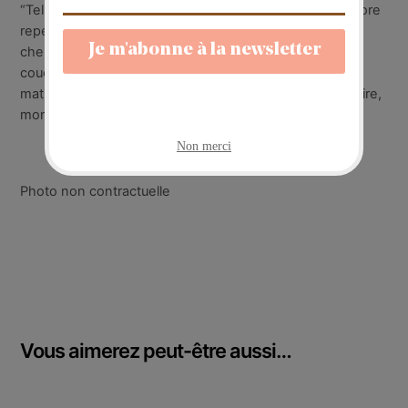
“Tel un puzzle dont je ne connaîtrais pas le thème, j’adore
repérer les pièces, les associer, observer le tracé d’un
chemin, la rencontre des couleurs et des formes par
couches successives infinies, le cheminement de la
matière sur la matière, m’amuser et découvrir une histoire,
mon histoire”
Photo non contractuelle
Vous aimerez peut-être aussi…