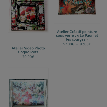
peuvent
être
choisies
sur
la
Atelier Créatif peinture
page
sous verre : « Le Paon et
du
les courges »
produit
Plage
57,00
€
–
97,00
€
Atelier Vidéo Photo
de
Ce
Coquelicots
prix :
produit
70,00
€
57,00€
a
à
plusieurs
97,00€
variations.
Les
options
peuvent
être
choisies
sur