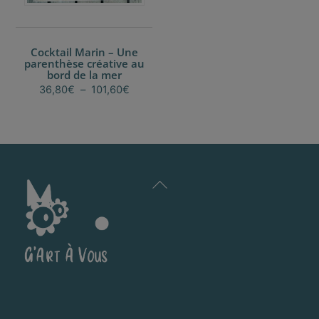
la
page
du
Cocktail Marin – Une
produit
parenthèse créative au
bord de la mer
Plage
36,80
€
–
101,60
€
de
Ce
prix :
produit
36,80€
a
à
plusieurs
101,60€
variations.
Back
Les
To
options
Top
peuvent
être
choisies
sur
la
page