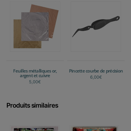
Feuilles métalliques or,
Pincette courbe de précision
argent et cuivre
6,00
€
5,00
€
Ce
produit
a
Produits similaires
plusieurs
variations.
Les
options