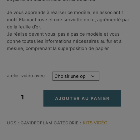
Je vous apprends à réaliser ce modèle, en associant 1
motif Flamant rose et une serviette noire, agrémenté par
de la feuille d’or.
Je réalise devant vous, pas à pas ce modèle et vous
donne toutes les informations nécessaires au fur et à
mesure, comprenant la superposition de papier
atelier vidéo avec
quantité
AJOUTER AU PANIER
de
Atelier
Vidéo
:
KITS VIDÉO
UGS :
GAVIDEOFLAM
CATÉGORIE :
Le
Flamant